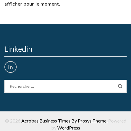
afficher pour le moment.
Linkedin
Rechercher :
© 2026
Acrobas
Business Times By Prosys Theme.
Powered
by
WordPress